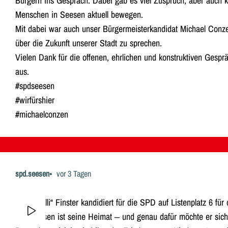
Bürgern ins Gespräch. Dabei gab es viel Zuspruch, aber auch 
Menschen in Seesen aktuell bewegen.
Mit dabei war auch unser Bürgermeisterkandidat Michael Conze
über die Zukunft unserer Stadt zu sprechen.
Vielen Dank für die offenen, ehrlichen und konstruktiven Gespr
aus.
#spdseesen
#wirfürshier
#michaelconzen
spd.seesen
vor 3 Tagen
Ulrich „Ulli“ Finster kandidiert für die SPD auf Listenplatz 6 fü
Bornhausen ist seine Heimat – und genau dafür möchte er sich