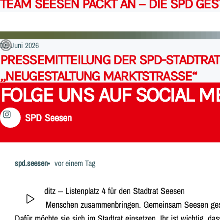
TEAM SEESEN PACKT AN – DIE SPD GES
17. Juni 2026
PRESSEMITTEILUNG DER SPD-STADTRA
„NEUGESTALTUNG MARKTSTRASSE“
FOLGE UNS AUF SOCIAL M
Alle Meldungen
SPD Seesen
spd.seesen
vor einem Tag
Hilla Padditz – Listenplatz 4 für den Stadtrat Seesen
Zuhören. Menschen zusammenbringen. Gemeinsam Seesen gest
Dafür möchte sie sich im Stadtrat einsetzen. Ihr ist wichtig, 